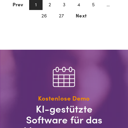
Prev
2
3
4
5
1
…
26
27
Next
Kostenlose Demo
KI-gestützte
Software für das