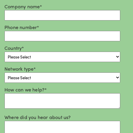
Company name
*
Phone number
*
Country
*
Network type
*
How can we help?
*
Where did you hear about us?