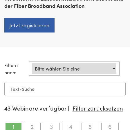
der Fiber Broadband Association
Jetzt registrieren
Beliebt
Beliebt
Filtern
nach:
43 Webinare verfügbar |
Filter zurücksetzen
1
2
3
4
5
6