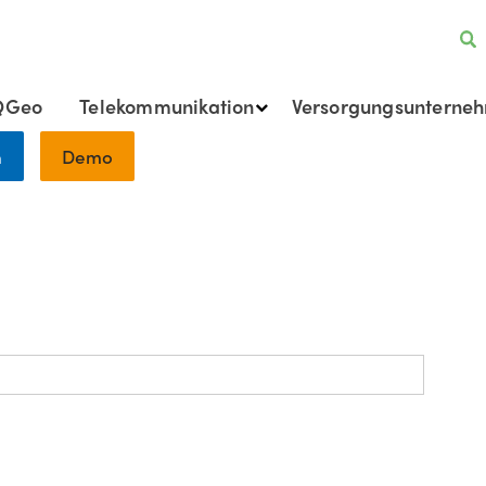
QGeo
Telekommunikation
Versorgungsunterne
h
Demo