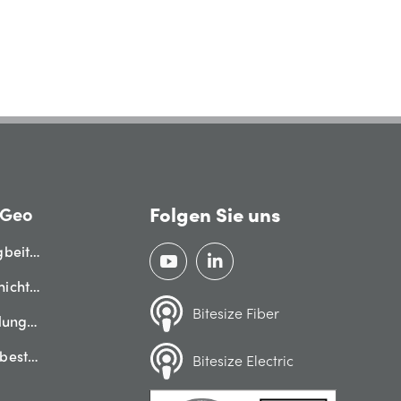
Folgen Sie uns
QGeo
gbeiträge
hichten
Bitesize Fiber
ilungen
zbestimmungen
Bitesize Electric