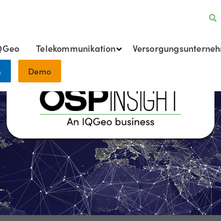
QGeo
Telekommunikation
Versorgungsunterne
h
Demo