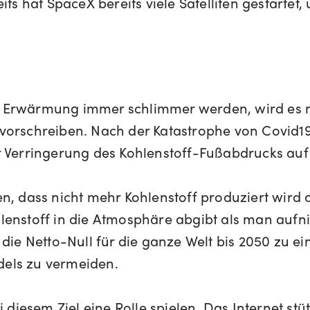
ts hat SpaceX bereits viele Satelliten gestartet,
 Erwärmung immer schlimmer werden, wird es ni
 vorschreiben. Nach der Katastrophe von Covid
r Verringerung des Kohlenstoff-Fußabdrucks auf 
n, dass nicht mehr Kohlenstoff produziert wird a
lenstoff in die Atmosphäre abgibt als man aufn
die Netto-Null für die ganze Welt bis 2050 zu ei
els zu vermeiden.
iesem Ziel eine Rolle spielen. Das Internet stü