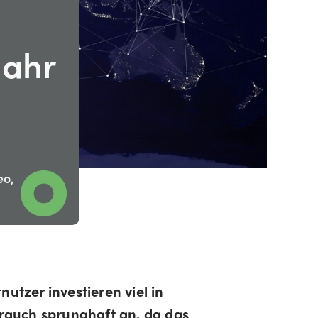
Jahr
o,
utzer investieren viel in
rauch sprunghaft an, da das