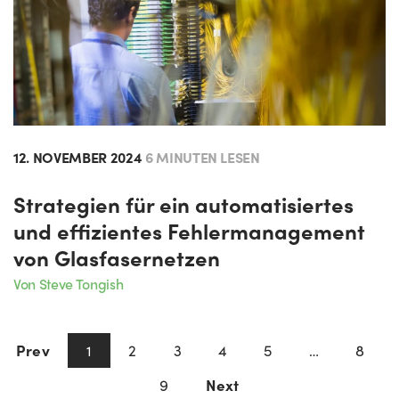
12. NOVEMBER 2024
6 MINUTEN LESEN
Strategien für ein automatisiertes
und effizientes Fehlermanagement
von Glasfasernetzen
Von Steve Tongish
Prev
2
3
4
5
8
1
…
9
Next