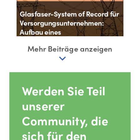
Glasfaser-System of Record für
Versorgungsunternehmen:
Aufbau eines
widerstandsfähigen
Mehr Beiträge anzeigen
Stromnetzes mit einem
stärkeren Glasfaser-Backbone
Von
Matt Roberts
2. Juli 2026
Werden Sie Teil
unserer
Community, die
sich für den