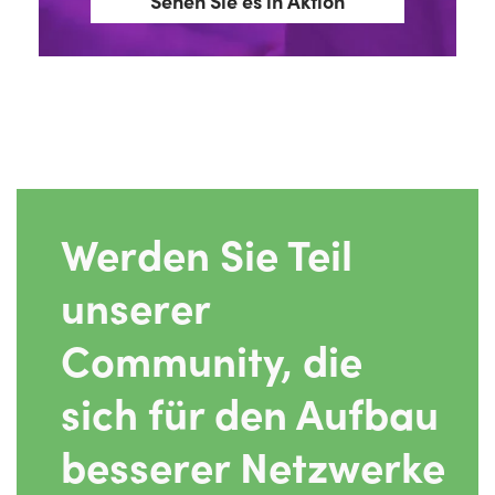
Sehen Sie es in Aktion
Werden Sie Teil
unserer
Community, die
sich für den Aufbau
besserer Netzwerke