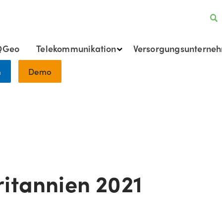
QGeo
Telekommunikation
Versorgungsunterne
h
Demo
itannien 2021