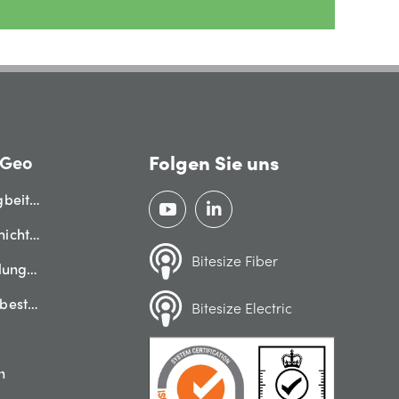
Folgen Sie uns
QGeo
gbeiträge
hichten
Bitesize Fiber
ilungen
zbestimmungen
Bitesize Electric
n