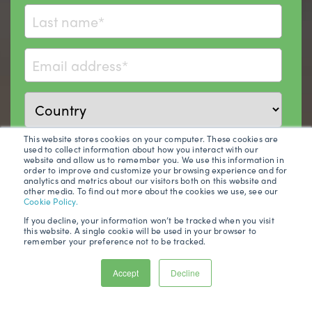
This website stores cookies on your computer. These cookies are
iqgeo.com needs the contact information you provide to us
used to collect information about how you interact with our
website and allow us to remember you. We use this information in
to contact you about our products and services. You may
order to improve and customize your browsing experience and for
unsubscribe from these communications at anytime. For
analytics and metrics about our visitors both on this website and
information on how to unsubscribe, as well as our privacy
other media. To find out more about the cookies we use, see our
Cookie Policy.
practices and commitment to protecting your privacy,
check out our Privacy Policy.
If you decline, your information won’t be tracked when you visit
this website. A single cookie will be used in your browser to
remember your preference not to be tracked.
Accept
Decline